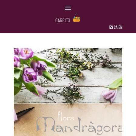
CARRITO
ES
CA
EN