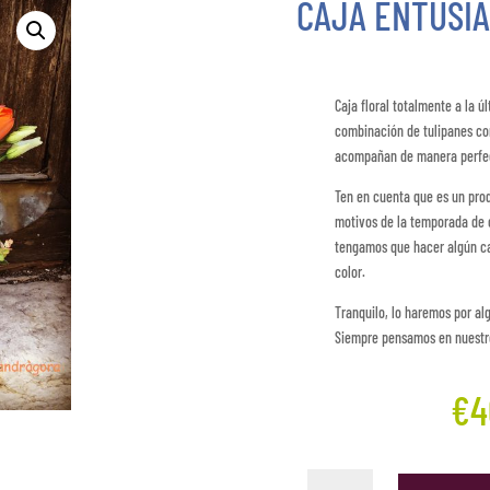
CAJA ENTUSI
Caja floral totalmente a la 
combinación de tulipanes con
acompañan de manera perfe
Ten en cuenta que es un prod
motivos de la temporada de c
tengamos que hacer algún c
color.
Tranquilo, lo haremos por alg
Siempre pensamos en nuestro
€
4
Caja