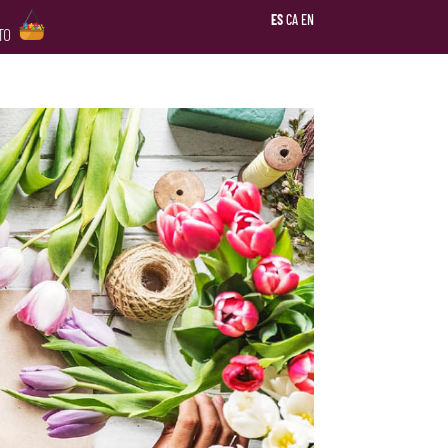
ES
CA
EN
ITO