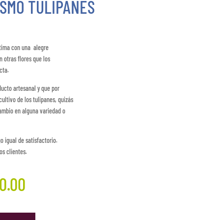
ASMO TULIPANES
última con una alegre
 otras flores que los
cta.
ucto artesanal y que por
ultivo de los tulipanes, quizás
ambio en alguna variedad o
o igual de satisfactorio.
s clientes.
0.00